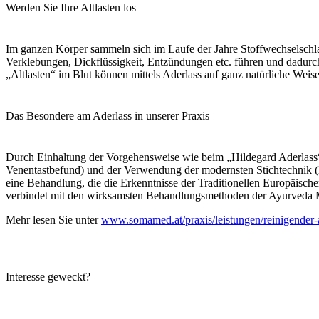
Werden Sie Ihre Altlasten los
Im ganzen Körper sammeln sich im Laufe der Jahre Stoffwechselschl
Verklebungen, Dickflüssigkeit, Entzündungen etc. führen und dadurc
„Altlasten“ im Blut können mittels Aderlass auf ganz natürliche Weis
Das Besondere am Aderlass in unserer Praxis
Durch Einhaltung der Vorgehensweise wie beim „Hildegard Aderlass
Venentastbefund) und der Verwendung der modernsten Stichtechnik (L
eine Behandlung, die die Erkenntnisse der Traditionellen Europäisc
verbindet mit den wirksamsten Behandlungsmethoden der Ayurveda 
Mehr lesen Sie unter
www.somamed.at/praxis/leistungen/reinigender-
Interesse geweckt?