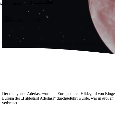
Kontakt / Anfahrt
Ayurvedashop
Kontakt / Anfahrt
Menü öffnen
Kontakt / Anfahrt
DE
Aderlass Oktober 2026
Essensreservierung
Praxis Termin
Allgemeine Anfrage
Kur buchen
Der reinigende Aderlass wurde in Europa durch Hildegard von Binge
Europa der „Hildegard Aderlass“ durchgeführt wurde, war in großen 
verbreitet.