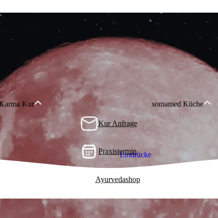
Reinige
Praxisa
Last M
Vedisch
Orthom
Pulsdi
Vitalst
 Karma Kur
somamed Küche
Preise 
Kur Anfrage
Praxistermin
Eindrücke
Ayurvedashop