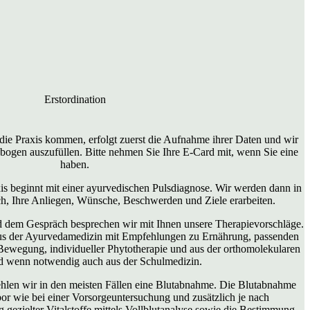
Erstordination
 die Praxis kommen, erfolgt zuerst die Aufnahme ihrer Daten und wir
bogen auszufüllen. Bitte nehmen Sie Ihre E-Card mit, wenn Sie eine
haben.
xis beginnt mit einer ayurvedischen Pulsdiagnose. Wir werden dann in
h, Ihre Anliegen, Wünsche, Beschwerden und Ziele erarbeiten.
d dem Gespräch besprechen wir mit Ihnen unsere Therapievorschläge.
us der Ayurvedamedizin mit Empfehlungen zu Ernährung, passenden
Bewegung, individueller Phytotherapie und aus der orthomolekularen
d wenn notwendig auch aus der Schulmedizin.
len wir in den meisten Fällen eine Blutabnahme. Die Blutabnahme
bor wie bei einer Vorsorgeuntersuchung und zusätzlich je nach
ezielter Vitalstoffe mittels Vollblutanalyse sowie die Bestimmung