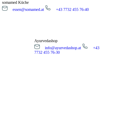
somamed Küche
essen@somamed.at
+43 7732 455 76-40
Kur Anfrage
essen@somamed.at
+43 7732 455 76-40
Öffnungszeiten
Montag bis Freitag
12:00 - 14:00 Uhr
Ayurvedashop
info@ayurvedashop.at
+43
Essensreservierung
7732 455 76-30
info@ayurvedashop.at
+43 7732 455 76-30
Öffnungszeiten
Montag bis Donnerstag
09:00 - 17:00 Uhr
Freitag
09:00 - 15:00 Uhr
Zum Onlineshop