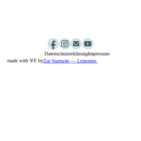
Ayurveda Webinar
Dosha Test
Jobs
Kurpakete
Newsletter
Praxisablauf
Datenschutzerklärung
Impressum
made with L
︎VE by
Zur Startseite — Lemontec