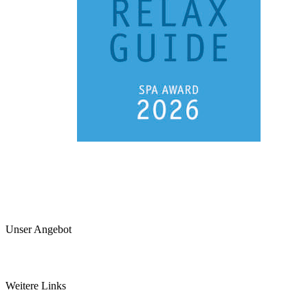
Unser Angebot
Arztpraxis
Pancha Karma Kur
Weitere Links
somamed Küche
Ayurvedashop by somamed