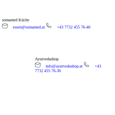
Öffnungszeiten
Montag bis Freitag
08:00 - 16:00 Uhr
somamed Küche
essen@somamed.at
+43 7732 455 76-40
Kur Anfrage
essen@somamed.at
+43 7732 455 76-40
Öffnungszeiten
Montag bis Freitag
12:00 - 14:00 Uhr
Ayurvedashop
info@ayurvedashop.at
+43
Essensreservierung
7732 455 76-30
info@ayurvedashop.at
+43 7732 455 76-30
Öffnungszeiten
Montag bis Donnerstag
09:00 - 17:00 Uhr
Freitag
09:00 - 15:00 Uhr