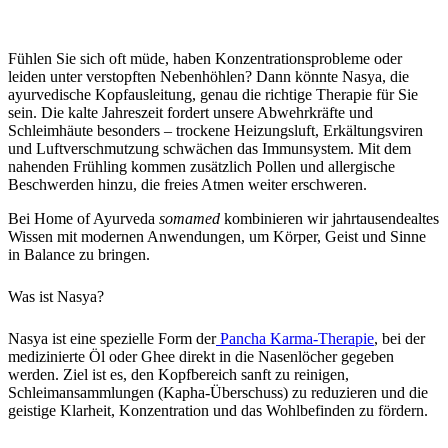
Fühlen Sie sich oft müde, haben Konzentrationsprobleme oder
leiden unter verstopften Nebenhöhlen? Dann könnte Nasya, die
ayurvedische Kopfausleitung, genau die richtige Therapie für Sie
sein. Die kalte Jahreszeit fordert unsere Abwehrkräfte und
Schleimhäute besonders – trockene Heizungsluft, Erkältungsviren
und Luftverschmutzung schwächen das Immunsystem.
Mit dem
nahenden Frühling kommen zusätzlich Pollen und allergische
Beschwerden hinzu
, die freies Atmen weiter erschweren.
Bei Home of Ayurveda
somamed
kombinieren wir jahrtausendealtes
Wissen mit modernen Anwendungen, um Körper, Geist und Sinne
in Balance zu bringen.
Was ist Nasya?
Nasya ist
eine spezielle Form
der
Pancha Karma-Therapie
, bei der
medizinierte Öl oder Ghee direkt in die Nasenlöcher gegeben
werden. Ziel ist es, den Kopfbereich sanft zu reinigen,
Schleimansammlungen (Kapha-Überschuss) zu reduzieren und die
geistige Klarheit, Konzentration und das Wohlbefinden zu fördern.