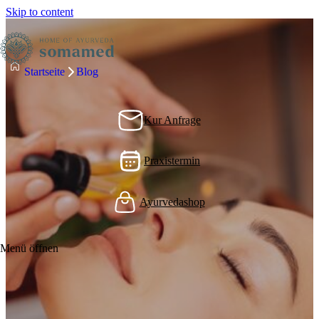
Skip to content
Startseite
Blog
Kur Anfrage
Praxistermin
Ayurvedashop
Menü öffnen