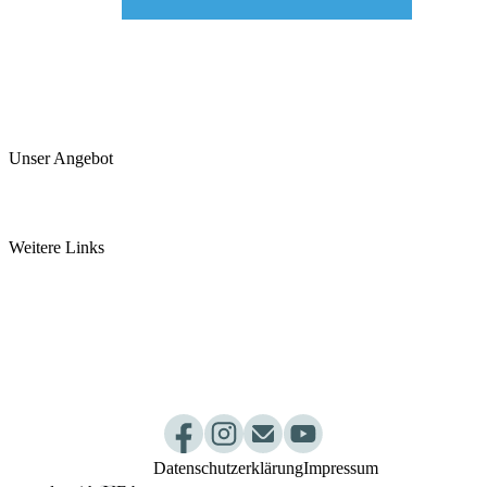
Unser Angebot
Arztpraxis
Pancha Karma Kur
Weitere Links
somamed Küche
Ayurvedashop by somamed
Ayurveda Webinar
Dosha Test
Jobs
Kurpakete
Newsletter
Praxisablauf
Datenschutzerklärung
Impressum