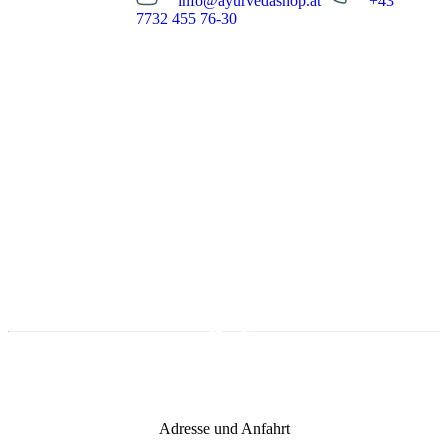
info@ayurvedashop.at
+43
Essensreservierung
7732 455 76-30
info@ayurvedashop.at
+43 7732 455 76-30
Öffnungszeiten
Montag bis Donnerstag
09:00 - 17:00 Uhr
Freitag
09:00 - 15:00 Uhr
Zum Onlineshop
Adresse und Anfahrt