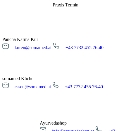
Praxis Termin
Pancha Karma Kur
kuren@somamed.at
+43 7732 455 76-40
kuren@somamed.at
+43 7732 455 76-40
Öffnungszeiten
Montag bis Freitag
08:00 - 16:00 Uhr
somamed Küche
essen@somamed.at
+43 7732 455 76-40
Kur Anfrage
essen@somamed.at
+43 7732 455 76-40
Öffnungszeiten
Montag bis Freitag
12:00 - 14:00 Uhr
Ayurvedashop