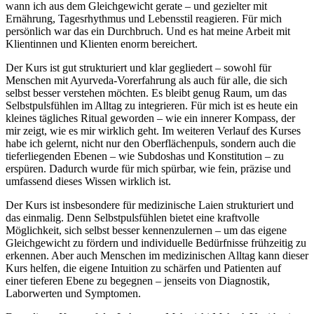
wann ich aus dem Gleichgewicht gerate – und gezielter mit
Ernährung, Tagesrhythmus und Lebensstil reagieren. Für mich
persönlich war das ein Durchbruch. Und es hat meine Arbeit mit
Klientinnen und Klienten enorm bereichert.
Der Kurs ist
gut strukturiert und klar gegliedert
– sowohl für
Menschen mit Ayurveda-Vorerfahrung als auch für alle, die sich
selbst besser verstehen möchten. Es bleibt genug Raum, um das
Selbstpulsfühlen im Alltag zu integrieren. Für mich ist es heute ein
kleines tägliches Ritual geworden – wie ein innerer Kompass, der
mir zeigt, wie es mir wirklich geht. Im weiteren Verlauf des Kurses
habe ich gelernt, nicht nur den Oberflächenpuls, sondern auch die
tieferliegenden Ebenen – wie Subdoshas und Konstitution – zu
erspüren. Dadurch wurde für mich spürbar, wie fein, präzise und
umfassend dieses Wissen wirklich ist.
Der Kurs ist
insbesondere für medizinische Laien strukturiert
und
das einmalig. Denn Selbstpulsfühlen bietet eine kraftvolle
Möglichkeit,
sich selbst besser kennenzulernen
– um das eigene
Gleichgewicht zu fördern und individuelle Bedürfnisse frühzeitig zu
erkennen. Aber auch Menschen im medizinischen Alltag kann dieser
Kurs helfen, die eigene Intuition zu schärfen und Patienten auf
einer
tieferen Ebene
zu begegnen – jenseits von Diagnostik,
Laborwerten und Symptomen.