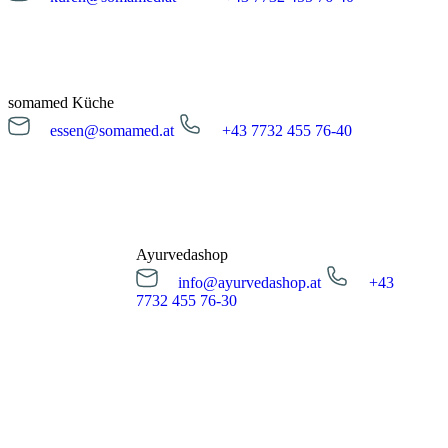
kuren@somamed.at
+43 7732 455 76-40
Öffnungszeiten
Montag bis Freitag
08:00 - 16:00 Uhr
somamed Küche
essen@somamed.at
+43 7732 455 76-40
Kur Anfrage
essen@somamed.at
+43 7732 455 76-40
Öffnungszeiten
Montag bis Freitag
12:00 - 14:00 Uhr
Ayurvedashop
info@ayurvedashop.at
+43
Essensreservierung
7732 455 76-30
info@ayurvedashop.at
+43 7732 455 76-30
Öffnungszeiten
Montag bis Donnerstag
09:00 - 17:00 Uhr
Freitag