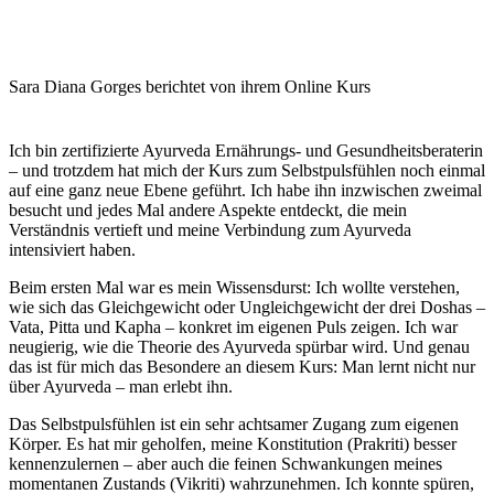
Sara Diana Gorges berichtet von ihrem Online Kurs
Ich bin zertifizierte Ayurveda Ernährungs- und Gesundheitsberaterin
– und trotzdem hat mich der
Kurs zum Selbstpulsfühlen
noch einmal
auf eine ganz
neue Ebene
geführt. Ich habe ihn inzwischen zweimal
besucht und jedes Mal andere Aspekte entdeckt, die mein
Verständnis vertieft und meine Verbindung zum Ayurveda
intensiviert haben.
Beim ersten Mal war es mein Wissensdurst: Ich wollte verstehen,
wie sich das Gleichgewicht oder Ungleichgewicht der drei Doshas –
Vata, Pitta und Kapha – konkret im eigenen Puls zeigen. Ich war
neugierig, wie die Theorie des Ayurveda spürbar wird. Und genau
das ist für mich das Besondere an diesem Kurs:
Man lernt nicht nur
über Ayurveda – man erlebt ihn
.
Das Selbstpulsfühlen ist ein sehr
achtsamer Zugang zum eigenen
Körper
. Es hat mir geholfen, meine Konstitution (Prakriti) besser
kennenzulernen – aber auch die feinen Schwankungen meines
momentanen Zustands (Vikriti) wahrzunehmen. Ich konnte spüren,