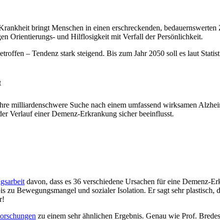
rankheit bringt Menschen in einen erschreckenden, bedauernswerten Zu
en Orientierungs- und Hilflosigkeit mit Verfall der Persönlichkeit.
roffen – Tendenz stark steigend. Bis zum Jahr 2050 soll es laut Statis
t
n ihre milliardenschwere Suche nach einem umfassend wirksamen Alzhe
er Verlauf einer Demenz-Erkrankung sicher beeinflusst.
gsarbeit
davon, dass es 36 verschiedene Ursachen für eine Demenz-Er
zu Bewegungsmangel und sozialer Isolation. Er sagt sehr plastisch, d
r!
orschungen
zu einem sehr ähnlichen Ergebnis. Genau wie Prof. Brede