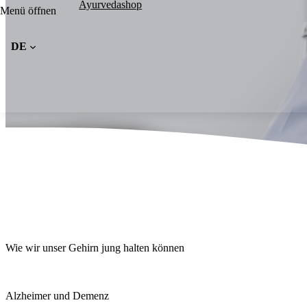
Kontakt / Anfahrt
Ayurvedashop
Kontakt / Anfahrt
Menü öffnen
Kontakt / Anfahrt
DE
Essensreservierung
Praxis Termin
Allgemeine Anfrage
Kur buchen
Wie wir unser Gehirn jung halten können
Alzheimer und Demenz