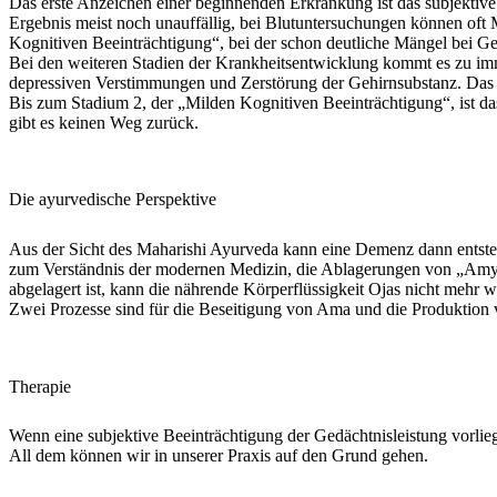
Das erste Anzeichen einer beginnenden Erkrankung ist das subjektive
Ergebnis meist noch unauffällig, bei Blutuntersuchungen können oft Ma
Kognitiven Beeinträchtigung
“, bei der schon deutliche Mängel bei 
Bei den weiteren Stadien der Krankheitsentwicklung kommt es zu im
depressiven Verstimmungen und Zerstörung der Gehirnsubstanz. Das fü
Bis zum Stadium 2, der „Milden Kognitiven Beeinträchtigung“, ist da
gibt es keinen Weg zurück.
Die ayurvedische Perspektive
Aus der Sicht des Maharishi Ayurveda kann eine Demenz dann entste
zum Verständnis der modernen Medizin, die Ablagerungen von „Amylo
abgelagert ist, kann die nährende Körperflüssigkeit Ojas nicht mehr
Zwei Prozesse sind für die Beseitigung von Ama und die Produktion
Therapie
Wenn eine subjektive Beeinträchtigung der Gedächtnisleistung vorlieg
All dem können wir in unserer Praxis auf den Grund gehen.