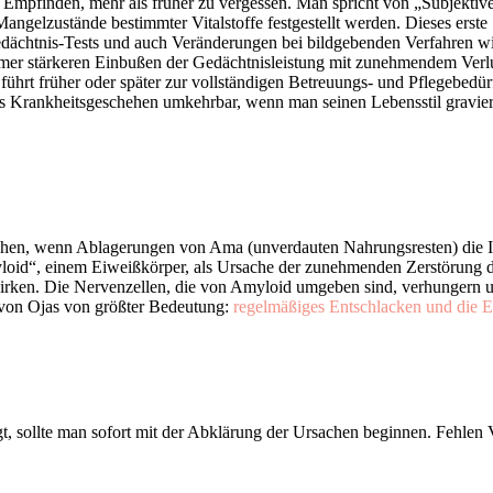
 Empfinden, mehr als früher zu vergessen. Man spricht von „
Subjektiv
ngelzustände bestimmter Vitalstoffe festgestellt werden. Dieses erste 
Gedächtnis-Tests und auch Veränderungen bei bildgebenden Verfahren w
mer stärkeren Einbußen der Gedächtnisleistung mit zunehmendem Verlu
hrt früher oder später zur vollständigen Betreuungs- und Pflegebedürf
s Krankheitsgeschehen umkehrbar, wenn man seinen Lebensstil gravieren
hen, wenn Ablagerungen von Ama (unverdauten Nahrungsresten) die Inf
id“, einem Eiweißkörper, als Ursache der zunehmenden Zerstörung de
 wirken. Die Nervenzellen, die von Amyloid umgeben sind, verhungern u
 von Ojas von größter Bedeutung:
regelmäßiges Entschlacken und die Er
t, sollte man sofort mit der Abklärung der Ursachen beginnen. Fehlen 