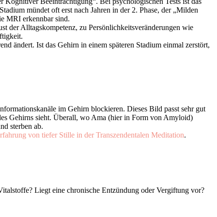
er Kognitiver Beeinträchtigung
“. Bei psychologischen Tests ist das
Stadium mündet oft erst nach Jahren in der 2. Phase, der „
Milden
ie MRI erkennbar sind.
st der Alltagskompetenz, zu Persönlichkeitsveränderungen wie
tigkeit.
d ändert. Ist das Gehirn in einem späteren Stadium einmal zerstört,
ormationskanäle im Gehirn blockieren. Dieses Bild passt sehr gut
s Gehirns sieht. Überall, wo Ama (hier in Form von Amyloid)
nd sterben ab.
fahrung von tiefer Stille in der Transzendentalen Meditation
.
Vitalstoffe? Liegt eine chronische Entzündung oder Vergiftung vor?