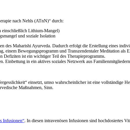
erapie nach Nehls (ATnN)
“ durch:
 einschließlich Lithium-Mangel)
gsmangel und soziale Isolation
 des Maharishi Ayurveda. Dadurch erfolgt die Erstellung eines individ
ung, einem Bewegungsprogramm und Transzendentaler Meditation als
Defiziten ist ein wichtiger Teil des Therapieprogramms.
. Einbettung in ein aktives soziales Netzwerk aus Familienmitgliedern 
ergesslichkeit“ einsetzt, umso wahrscheinlicher ist eine vollständige
yurvedische Maßnahmen, Sinn.
s Infusionen“
.
In diesen intravenösen Infusionen sind hochdosiertes V