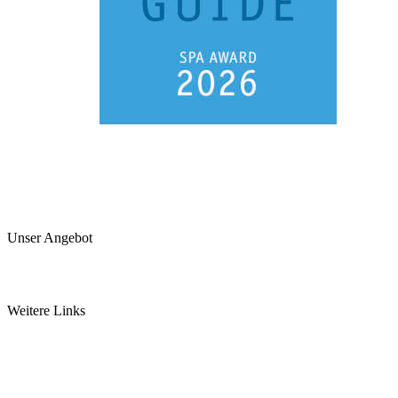
Unser Angebot
Arztpraxis
Pancha Karma Kur
Weitere Links
somamed Küche
Ayurvedashop by somamed
Ayurveda Webinar
Dosha Test
Jobs
Kurpakete