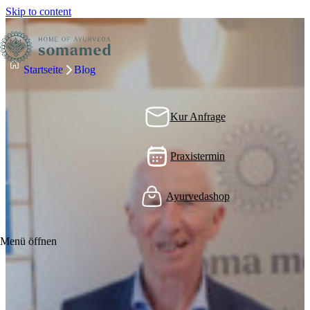
Skip to content
Startseite
Blog
Kur Anfrage
Praxistermin
Ayurvedashop
Menü öffnen