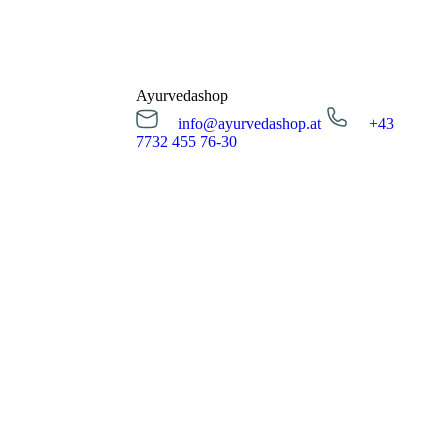
Öffnungszeiten
Montag bis Freitag
12:00 - 14:00 Uhr
Ayurvedashop
info@ayurvedashop.at
+43
Essensreservierung
7732 455 76-30
info@ayurvedashop.at
+43 7732 455 76-30
Öffnungszeiten
Montag bis Donnerstag
09:00 - 17:00 Uhr
Freitag
09:00 - 15:00 Uhr
Zum Onlineshop