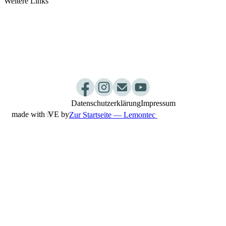
Weitere Links
somamed Küche
Ayurvedashop by somamed
Ayurveda Webinar
Dosha Test
Jobs
Kurpakete
Newsletter
Praxisablauf
Datenschutzerklärung
Impressum
made with L
︎VE by
Zur Startseite — Lemontec
THERMALWASSER
Wir verordnen zwei Anwendungen mit unserem
Thermalwasser. Trinkkuren und Wannenbäder.
Unser, als Heilvorkommen anerkanntes
Thermalwasser enthält Natriumcarbonat,
Magnesium und andere Mineralien. Dadurch
eignet es sich ideal zur Behandlung von
Übersäuerung, die durch Stress und chronische
Krankheiten bedingt ist.