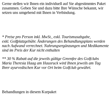
Doppelzimmer (Junior Suite gegen Aufpreis
Gerne stellen wir Ihnen ein individuell auf Sie abgestimmtes Paket
möglich)
zusammen. Geben Sie und dazu bitte Ihre Wünsche bekannt, wir
• All Inclusive Verpflegung – Vollpension
setzen uns umgehend mit Ihnen in Verbindung.
• tägliche Thermalwassertrinkkur
• 1 Yogaeinheit (via Video oder nach
Rücksprache)
• 1 vedische Organharmonisierung
*
Preise pro Person inkl. MwSt., exkl. Tourismusabgabe,
exkl. Golfplatzgebühr. Änderungen des Behandlungsplans werden
nach Aufwand verrechnet. Nahrungsergänzungen und Medikamente
sind im Preis der Kur nicht enthalten
**
30 % Rabatt auf die jeweils gültige Greenfee des Golfclubs
Maria Theresia Haag am Hausruck wird Ihnen jeweils am Tag
Ihrer ayurvedischen Kur vor Ort beim Golfclub gewährt.
Behandlungen in diesem Kurpaket