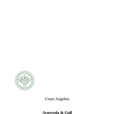
AVAGAHAN SVEDANA –
WÄRMEANWENDUNG IN DER WANNE
Unser Angebot
Wärmeanwendungen sind in der Pancha Karma
Kur ein wesentlicher Bestandteil. Sie führen zum
Öffnen der Shrotas (feinste Körperkanäle). Dazu
Ayurveda & Golf