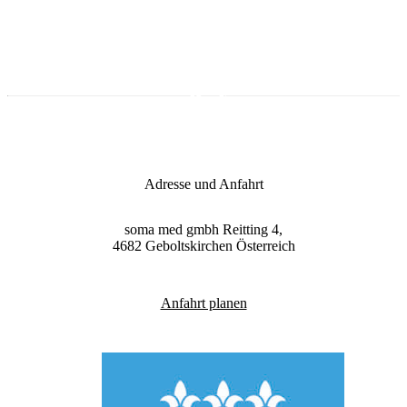
Behandlung, bei der ein gleichmäßig fließender
Zum Onlineshop
Ölstrahl ca. 20 Minuten auf der Stirn langsam hin
und her geführt wird. Diese Anwendung wird in
absoluter Ruhe durchgeführt. Meist kommt es zu
tiefer Entspannung, Ruhe und Ausgeglichenheit.
Adresse und Anfahrt
soma med gmbh
Reitting 4,
4682
Geboltskirchen
Österreich
Anfahrt planen