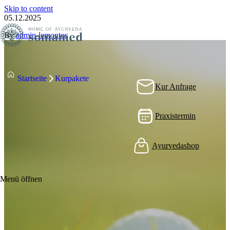
Skip to content
05.12.2025
By
admin-lemontec
Startseite
Kurpakete
Kur Anfrage
Praxistermin
Ayurvedashop
Menü öffnen