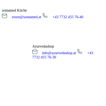
Montag bis Freitag
08:00 - 16:00 Uhr
somamed Küche
essen@somamed.at
+43 7732 455 76-40
Kur Anfrage
essen@somamed.at
+43 7732 455 76-40
Öffnungszeiten
Montag bis Freitag
12:00 - 14:00 Uhr
Ayurvedashop
info@ayurvedashop.at
+43
Essensreservierung
7732 455 76-30
info@ayurvedashop.at
+43 7732 455 76-30
Öffnungszeiten
Montag bis Donnerstag
09:00 - 17:00 Uhr
Freitag
09:00 - 15:00 Uhr
SHIRODHARA – STIRNGUSS
Ein ayurvedischer Stirnguss – Shirodhara ist eine