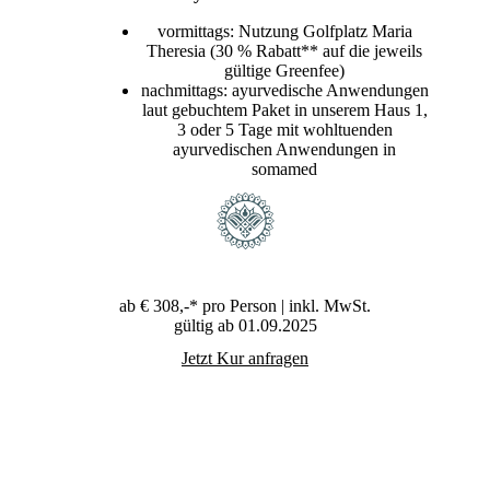
eignet sich ein Thermalwannenbad mit unserem
Thermalwasser aus der Dreikönigsquelle Haag
vormittags: Nutzung Golfplatz Maria
hervorragend.
Theresia (30 % Rabatt** auf die jeweils
gültige Greenfee)
nachmittags: ayurvedische Anwendungen
laut gebuchtem Paket in unserem Haus 1,
3 oder 5 Tage mit wohltuenden
ayurvedischen Anwendungen in
somamed
ab
€ 308,-*
pro Person | inkl. MwSt.
gültig ab 01.09.2025
Jetzt Kur anfragen