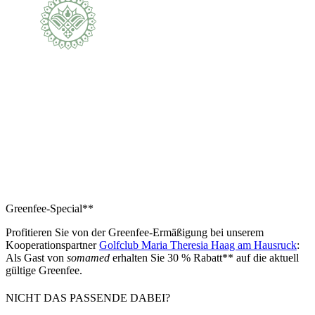
Ayurveda & Golf – Medium – 2 Nächtigungen
€ 1.357,-*
Greenfee-Special**
Folgende Leistungen sind in diesem Preis
Profitieren Sie von der Greenfee-Ermäßigung bei unserem
enthalten:
Kooperationspartner
Golfclub Maria Theresia Haag am Hausruck
:
Als Gast von
somamed
erhalten Sie 30 % Rabatt** auf die aktuell
• 3 Abhyanga oder Vishesh
gültige Greenfee.
• 2 Avagahan Svedana oder Bashpa Svedana
• 1 Shirodhara
NICHT DAS PASSENDE DABEI?
• 2 Übernachtungen im Vastu Standard