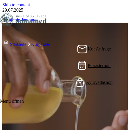
Skip to content
29.07.2025
By
admin-lemontec
Startseite
Kurpakete
Kur Anfrage
Praxistermin
Ayurvedashop
Menü öffnen