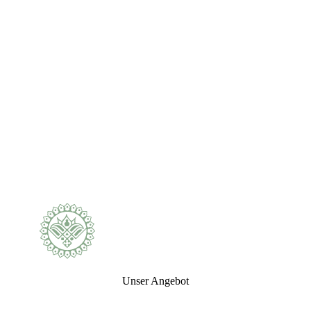
Pancha Karma Video-Guide – 23 Videos und 18
Infobriefe
Unser Angebot
Ihr persönlicher Ayurveda-Begleiter – der Pancha
Karma Video-Guide Der Pancha Karma Video-