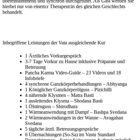
übereinstimmend und synchron durchgeführt. Als Gast werden Sie
hierbei nur von einem:r Therapeut:in des gleichen Geschlechts
behandelt.
Inbegriffene Leistungen der Vata ausgleichende Kur
1 Ärztliches Vorkurgespräch
3-7 Tage Vorkur zu Hause inklusive Präparate und
Betreuung
Pancha Karma Video-Guide – 23 Videos und 18
Infobriefe
4 synchrone Ganzkörperbehandlungen – Abhyanga
1 Königlicher Ganzkörperölguss – Pizichilli
4 nährende Klysmen – Matra Basti
1 ausleitendes Klysma – Shodana Basti
1 Ölstirnguss – Shirodhara
1 Wärmeanwendung mit Dampf – Bashpa Svedana
2 Wärmeanwendungen in der Wanne – Avagahan
Svedana
5 tägliche ärztl. Betreuungsgespräche
6 Übernachtungen (So-Sa) im Vastu Standard