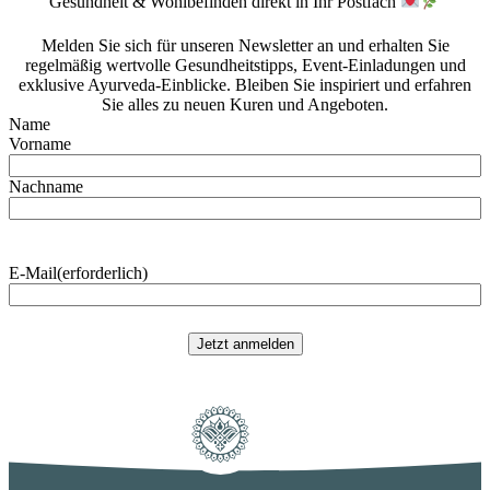
Gesundheit & Wohlbefinden direkt in Ihr Postfach
Melden Sie sich für unseren Newsletter an und erhalten Sie
regelmäßig wertvolle Gesundheitstipps, Event-Einladungen und
exklusive Ayurveda-Einblicke. Bleiben Sie inspiriert und erfahren
Sie alles zu neuen Kuren und Angeboten.
Pizzichilli – Königlicher Ganzkörperölguss
Name
Vorname
Bei dieser „königlichen Ganzkörperbehandlung“
wird eine sanfte Synchronmassage unter
fließendem, warmen Kräuteröl durchgeführt.
Nachname
Durch die gleichmäßige Wärme des fließenden
Öls werden die Toxine im Körper gelöst und
während der Massage durch angeregtes Schwitzen
ausgeschieden. Durch diese Anwendung gibt es
E-Mail
(erforderlich)
sehr gute Erfolge unter anderem bei
Gelenkserkrankungen und Muskelverspannungen.
Jetzt anmelden