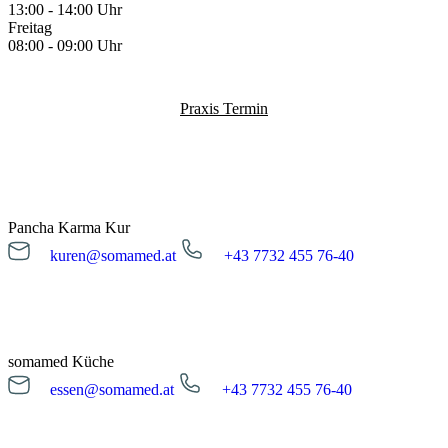
13:00 - 14:00 Uhr
Freitag
08:00 - 09:00 Uhr
Praxis Termin
Pancha Karma Kur
kuren@somamed.at
+43 7732 455 76-40
kuren@somamed.at
+43 7732 455 76-40
Öffnungszeiten
Montag bis Freitag
08:00 - 16:00 Uhr
somamed Küche
essen@somamed.at
+43 7732 455 76-40
Kur Anfrage
Basti – Nährende und ausleitende Einläufe
essen@somamed.at
+43 7732 455 76-40
Öffnungszeiten
Klysmen sind eine der fünf klassischen