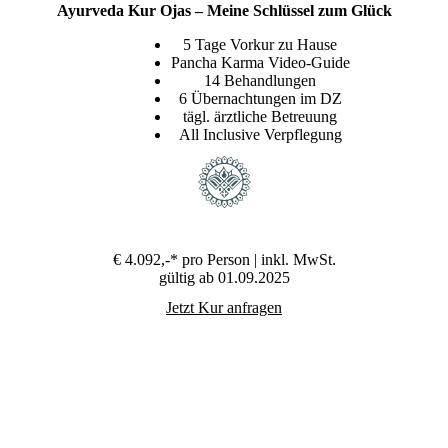
Guide unterstützt Sie auf Ihrer Ayurveda-Kur mit
Ayurveda Kur Ojas – Meine Schlüssel zum Glück
23 Videos (2–25 Minuten) voller wertvollem
Wissen rund um Ernährung, Entschlackung,
5 Tage Vorkur zu Hause
Bewegung, Entspannung und Lebensziele. Einmal
Pancha Karma Video-Guide
aktivieren – 30 Tage lang alle Videos ansehen.
14 Behandlungen
Tägliche Infobriefe mit Tipps & Reflexionsfragen.
6 Übernachtungen im DZ
Leicht verständliches Ayurveda-Wissen für
tägl. ärztliche Betreuung
nachhaltige Veränderungen. Zusätzlich erhalten
All Inclusive Verpflegung
Sie 18 Tage lang inspirierende Infobriefe, die Sie
täglich mit wertvollen Tipps und Reflexionsfragen
begleiten. Der Video-Guide hilft Ihnen, Ihre
Pancha Karma Kur noch intensiver zu erleben –
und die positiven Effekte in den Alltag
mitzunehmen!
€ 4.092,-*
pro Person | inkl. MwSt.
gültig ab 01.09.2025
Jetzt Kur anfragen