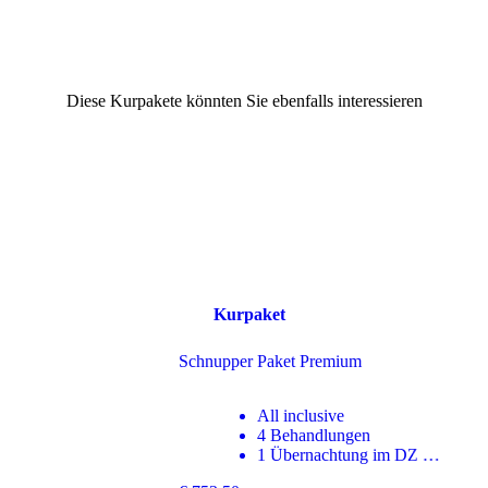
Diese Kurpakete könnten Sie ebenfalls interessieren
Abhyanga – Synchrone Ganzkörpermassage mit
Öl
Ein Abhyanga ist eine individuell angepasste,
Kurpaket
synchrone Ganzkörperbehandlung, die in sechs
unterschiedlichen Positionen durchgeführt wird.
Schnupper Paket Premium
Diese äußerst wohltuende und sanfte Anwendung
passiert in Stille und löst zugleich die durch
vorhergehenden Maßnahmen bewegten Toxine
All inclusive
und Schadstoffe aus dem Körpergewebe.
4 Behandlungen
Abhyanga wird synchron von zwei
1 Übernachtung im DZ …
Therapeut:innen durchgeführt.