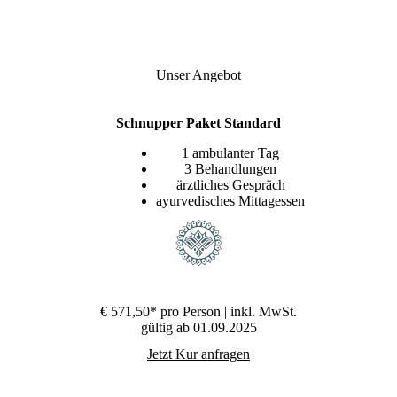
Shirodhara – Stirnguss
Ein ayurvedischer Stirnguss- Shirodhara ist eine
Unser Angebot
Behandlung, bei der ein gleichmäßig fließender
Ölstrahl ca. 20 Minuten auf der Stirn langsam hin
und her geführt wird. Diese Anwendung wird in
Schnupper Paket Standard
absoluter Ruhe durchgeführt. Meist kommt es zu
tiefer Entspannung, Ruhe und Ausgeglichenheit.
1 ambulanter Tag
3 Behandlungen
ärztliches Gespräch
ayurvedisches Mittagessen
€ 571,50*
pro Person | inkl. MwSt.
gültig ab 01.09.2025
Jetzt Kur anfragen