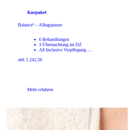
Kurpaket
Balance³ – Alltagspause
6 Behandlungen
3 Übernachtung im DZ
All Inclusive Verpflegung …
ab
€ 1.242,50
Mehr erfahren
Marma Therapie – Energiebehandlung
An der Körperoberfläche befinden sich Areale
(Marma-„Punkte“), die den Strom von Energie
(Prana) in unserem Körper lenken. Durch Stress,