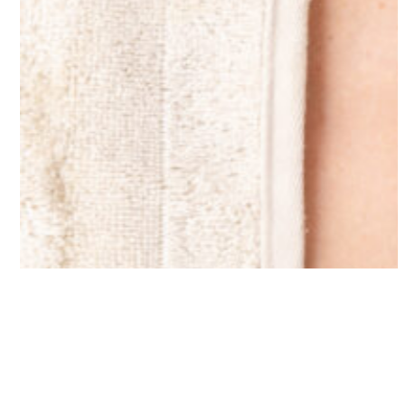
Narben und Toxine kann der Energiefluss
blockiert werden, was sich in chronischen, oft sehr
schmerzhaften Krankheiten ausdrückt. Unsere
Maharishi Ayurveda „Sukshma“ Marma
Behandlungen öffnen blockierte Marmas durch
sanfte Anwendungen. Diese Behandlungen
können sowohl vorbeugend, als auch bei
bestehenden Beschwerden eingesetzt werden.