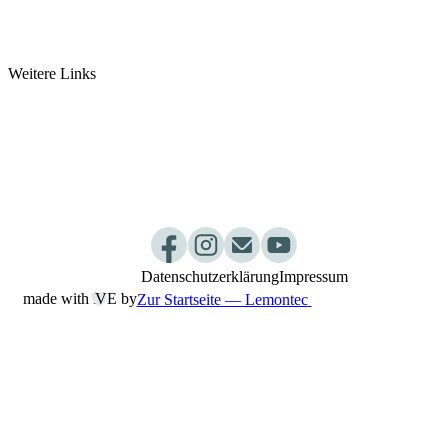
Arztpraxis
Pancha Karma Kur
Weitere Links
somamed Küche
Ayurvedashop by somamed
Ayurveda Webinar
Dosha Test
Jobs
Kurpakete
Newsletter
Praxisablauf
Datenschutzerklärung
Impressum
made with L
︎VE by
Zur Startseite — Lemontec