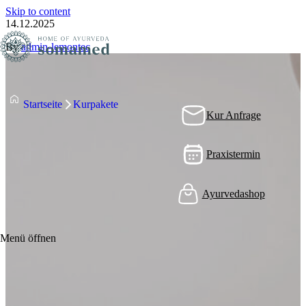
Skip to content
14.12.2025
By
admin-lemontec
Startseite
Kurpakete
Kur Anfrage
Praxistermin
Ayurvedashop
Menü öffnen