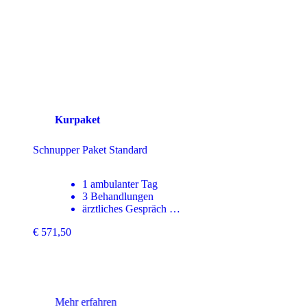
Reflexionsfragen. Leicht verständliches Ayurveda-Wissen für nachhal
Veränderungen. Zusätzlich erhalten Sie 18 Tage lang inspirierende Inf
Sie täglich mit wertvollen Tipps und Reflexionsfragen begleiten. Der
Guide hilft Ihnen, Ihre Pancha Karma Kur noch intensiver zu erleben
positiven Effekte in den Alltag mitzunehmen!
Kurpaket
Schnupper Paket Premium
All inclusive
4 Behandlungen
1 Übernachtung im DZ …
€ 753,50
Mehr erfahren