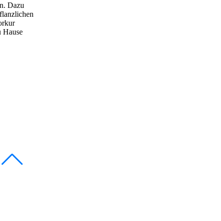
en. Dazu
flanzlichen
orkur
zu Hause