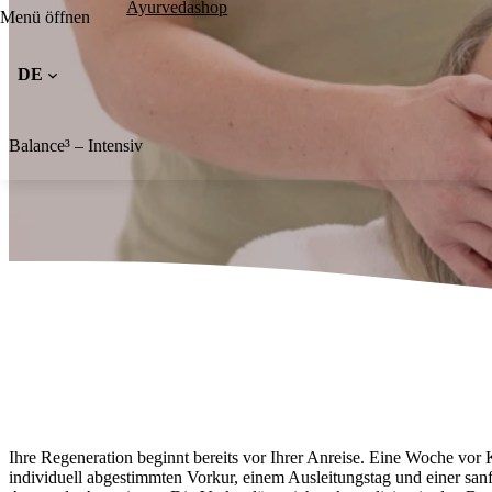
Kontakt / Anfahrt
Ayurvedashop
Kontakt / Anfahrt
Menü öffnen
Kontakt / Anfahrt
DE
Essensreservierung
Praxis Termin
Allgemeine Anfrage
Balance³ – Intensiv
Kur buchen
Ihre Regeneration beginnt bereits vor Ihrer Anreise. Eine Woche vor 
individuell
abgestimmten Vorkur, einem Ausleitungstag und einer sanf