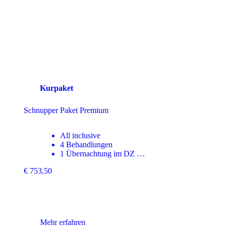
tige
obriefe, die
 Video-
 – und die
Kurpaket
Balance³ – Alltagspause
6 Behandlungen
3 Übernachtung im DZ
All Inclusive Verpflegung …
ab
€ 1.242,50
Mehr erfahren