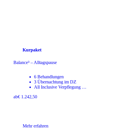
Kurpaket
Ayurveda & Golf
vormittags: Nutzung Golfplatz Maria
Theresia (30 % Rabatt** auf die jeweils
gültige Greenfee)
nachmittags: ayurvedische Anwendungen
laut gebuchtem Paket in unserem Haus 1, 3
oder 5 Tage mit wohltuenden ayurvedischen
Anwendungen in somamed …
ab
€ 308,-
Mehr erfahren