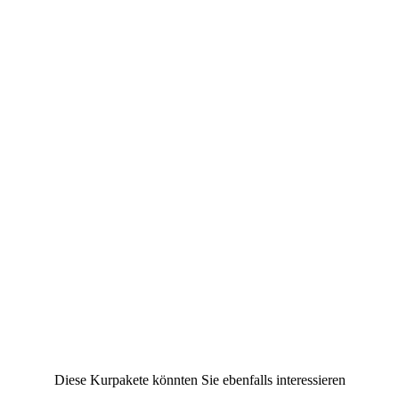
l
e Der
it 23
,
ivieren –
Diese Kurpakete könnten Sie ebenfalls interessieren