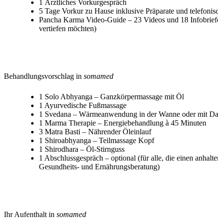
1 Ärztliches Vorkurgespräch
5 Tage Vorkur zu Hause inklusive Präparate und telefoni
Pancha Karma Video-Guide – 23 Videos und 18 Infobriefe –
vertiefen möchten)
Behandlungsvorschlag in
somamed
1 Solo Abhyanga – Ganzkörpermassage mit Öl
1 Ayurvedische Fußmassage
1 Svedana – Wärmeanwendung in der Wanne oder mit D
1 Marma Therapie – Energiebehandlung à 45 Minuten
3 Matra Basti – Nährender Öleinlauf
1 Shiroabhyanga – Teilmassage Kopf
1 Shirodhara – Öl-Stirnguss
1 Abschlussgespräch – optional (für alle, die einen anhalte
Gesundheits- und Ernährungsberatung)
Ihr Aufenthalt in
somamed